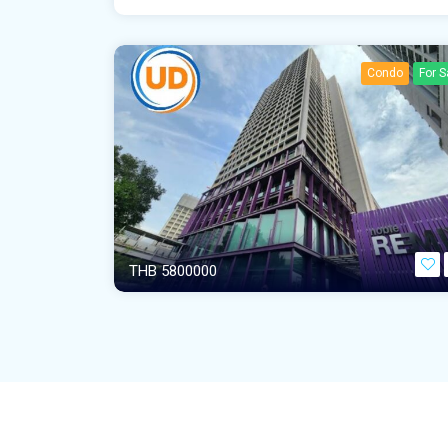
Condo
For S
THB 5800000