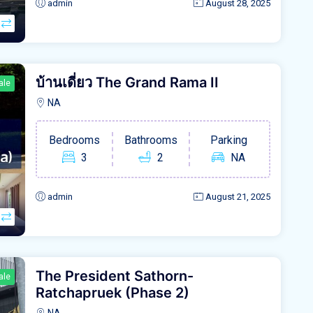
admin
August 28, 2025
บ้านเดี่ยว The Grand Rama II
ale
NA
Bedrooms
Bathrooms
Parking
3
2
NA
admin
August 21, 2025
The President Sathorn-
ale
Ratchapruek (Phase 2)