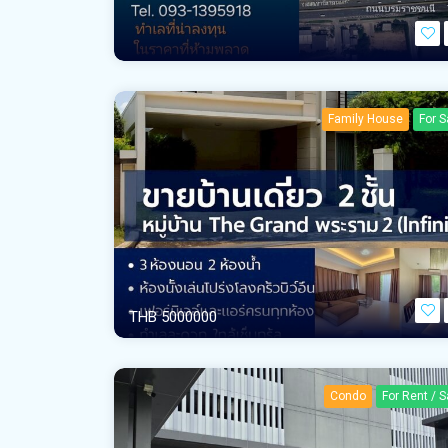
Family House
For S
THB 5000000
Condo
For Rent / S