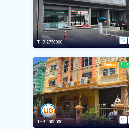
THB 2750000
Factory
For S
THB 9000000