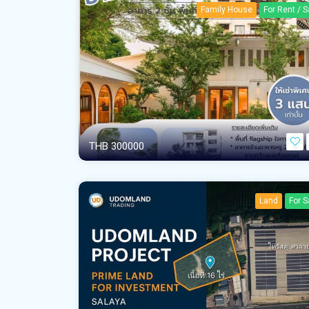
Family House
For Rent / S
THB 300000
Land
For S